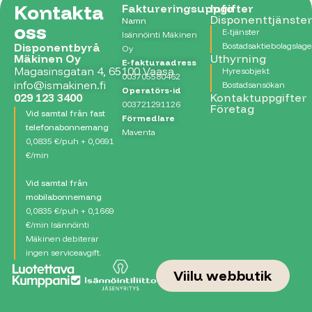
Kontakta
Företag
Faktureringsuppgifter
Info
Disponenttjänster
Namn
oss
E-tjänster
Isännöinti Mäkinen
Kontaktuppgifter
Disponentbyrå
Bostadsaktiebolagslag
Oy
Mäkinen Oy
Uthyrning
E-fakturaadress
Magasinsgatan 4, 65100 Vaasa
Viilu webbutik
Hyresobjekt
003705580462
info@ismakinen.fi
Bostadsansökan
Operatörs-id
029 123 3400
Kontaktuppgifter
003721291126
Företag
FI
SV
Vid samtal från fast
Förmedlare
telefonabonnemang
Maventa
0,0835 €/puh + 0,0691
€/min
Vid samtal från
mobilabonnemang
0,0835 €/puh + 0,1669
€/min Isännöinti
Mäkinen debiterar
ingen serviceavgift.
Viilu webbutik