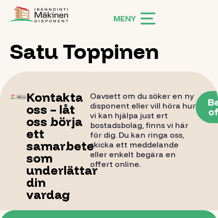
MENY
Satu Toppinen
Starsida
Disponenttjänster
E-tjänster
Kontakta
Oavsett om du söker en ny
B
disponent eller vill höra hur
oss – låt
of
Bostadsaktiebolagslagen
vi kan hjälpa just ert
oss börja
bostadsbolag, finns vi här
ett
för dig. Du kan ringa oss,
Uthyrning
samarbete
skicka ett meddelande
eller enkelt begära en
som
Hyresobjekt
offert online.
underlättar
Bostadsansökan
din
vardag
Ansvarsfördelning