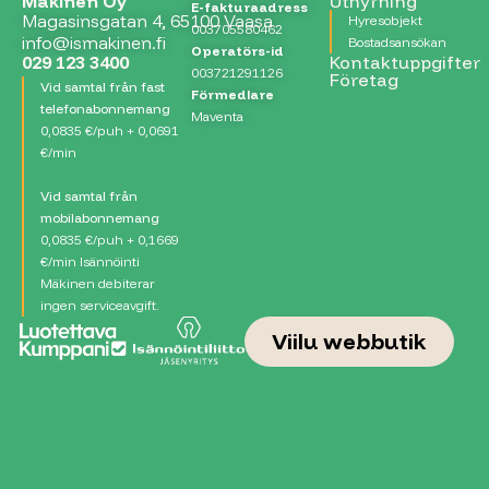
Mäkinen Oy
Uthyrning
E-fakturaadress
Magasinsgatan 4, 65100 Vaasa
Hyresobjekt
003705580462
info@ismakinen.fi
Bostadsansökan
Operatörs-id
029 123 3400
Kontaktuppgifter
003721291126
Företag
Vid samtal från fast
Förmedlare
telefonabonnemang
Maventa
0,0835 €/puh + 0,0691
€/min
Vid samtal från
mobilabonnemang
0,0835 €/puh + 0,1669
€/min Isännöinti
Mäkinen debiterar
ingen serviceavgift.
Viilu webbutik