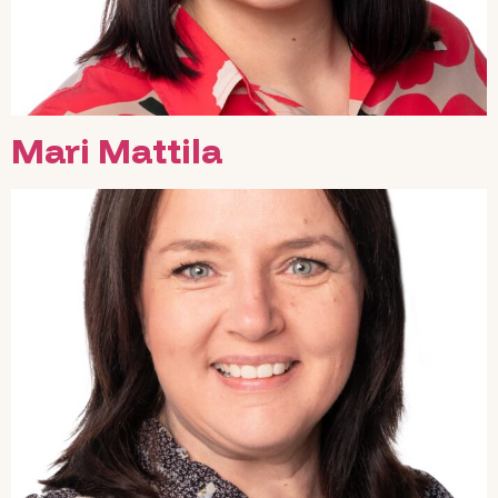
Företag
Kontaktuppgifter
Viilu webbutik
Mari Mattila
FI
SV