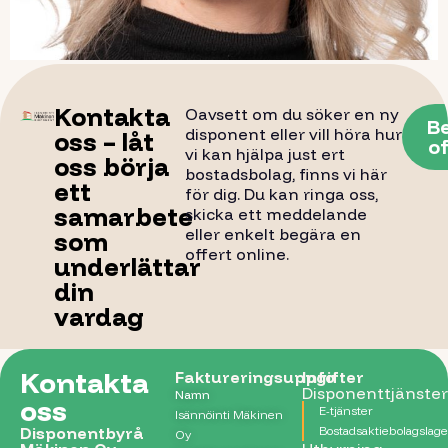
Kontakta
Oavsett om du söker en ny
B
disponent eller vill höra hur
oss – låt
of
vi kan hjälpa just ert
oss börja
bostadsbolag, finns vi här
ett
för dig. Du kan ringa oss,
samarbete
skicka ett meddelande
eller enkelt begära en
som
offert online.
underlättar
din
vardag
Kontakta
Faktureringsuppgifter
Info
Disponenttjänster
Namn
oss
E-tjänster
Isännöinti Mäkinen
Disponentbyrå
Bostadsaktiebolagslag
Oy