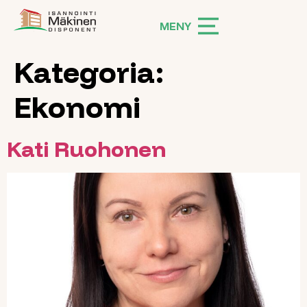
MENY
Kategoria:
Starsida
Ekonomi
Disponenttjänster
E-tjänster
Kati Ruohonen
Bostadsaktiebolagslagen
Uthyrning
Hyresobjekt
Bostadsansökan
Ansvarsfördelning